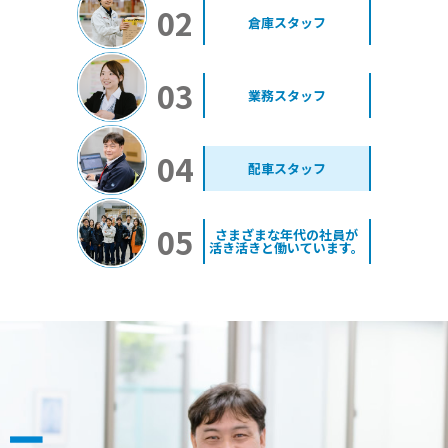
02
倉庫スタッフ
03
業務スタッフ
04
配車スタッフ
05
さまざまな年代の社員が
活き活きと働いています。