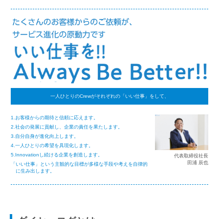
一人ひとりのCrewがそれぞれの「いい仕事」をして、
1.お客様からの期待と信頼に応えます。
2.社会の発展に貢献し、企業の責任を果たします。
3.自分自身が進化向上します。
4.一人ひとりの希望を具現化します。
5.Innovationし続ける企業を創造します。
代表取締役社長
田浦 辰也
「いい仕事」という主観的な目標が多様な手段や考えを自律的
に生み出します。